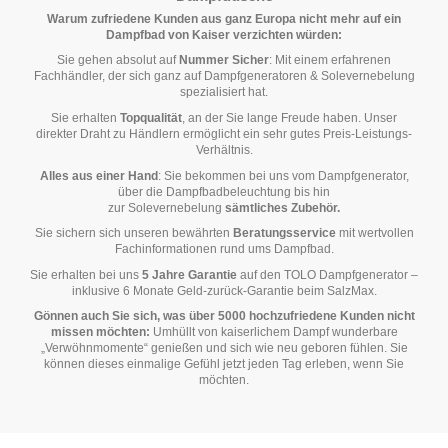
Warum zufriedene Kunden aus ganz Europa nicht mehr auf ein
Dampfbad von Kaiser verzichten würden:
Sie gehen absolut auf
Nummer Sicher
: Mit einem erfahrenen
Fachhändler, der sich ganz auf Dampfgeneratoren & Solevernebelung
spezialisiert hat.
Sie erhalten
Topqualität
, an der Sie lange Freude haben. Unser
direkter Draht zu Händlern ermöglicht ein sehr gutes Preis-Leistungs-
Verhältnis.
Alles aus einer Hand
: Sie bekommen bei uns vom
Dampfgenerator
,
über die
Dampfbadbeleuchtung
bis hin
zur
Solevernebelung
sämtliches Zubehör.
Sie sichern sich unseren bewährten
Beratungsservice
mit wertvollen
Fachinformationen rund ums Dampfbad.
Sie erhalten bei uns
5 Jahre Garantie
auf den TOLO Dampfgenerator –
inklusive 6 Monate Geld-zurück-Garantie beim SalzMax.
Gönnen auch Sie sich, was über 5000 hochzufriedene Kunden nicht
missen möchten:
Umhüllt von kaiserlichem Dampf wunderbare
„Verwöhnmomente“ genießen und sich wie neu geboren fühlen. Sie
können dieses einmalige Gefühl jetzt jeden Tag erleben, wenn Sie
möchten.