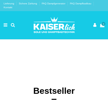
Lieferung
Sichere Zahlung
FAQ Dampfgenerator
FAQ Dampfbadbau
Kontakt
0
Ihr Traum vom Dampfbad wird
wahr
Seit 15 Jahren Ihr Spezialist für Dampfbad & Dampfdusche
Bestseller