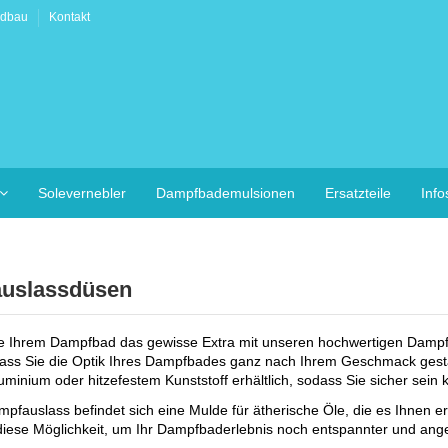
adbau
Kontakt
Solevernebler
Dampfbademulsionen
Ersatzteile
Inf
uslassdüsen
ie Ihrem Dampfbad das gewisse Extra mit unseren hochwertigen Dampf
ass Sie die Optik Ihres Dampfbades ganz nach Ihrem Geschmack gesta
minium oder hitzefestem Kunststoff erhältlich, sodass Sie sicher sein 
pfauslass befindet sich eine Mulde für ätherische Öle, die es Ihnen
diese Möglichkeit, um Ihr Dampfbaderlebnis noch entspannter und ang