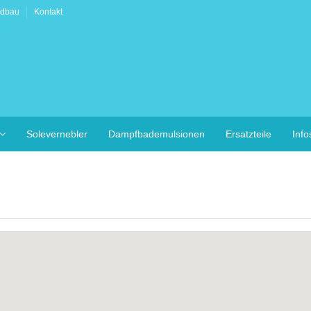
adbau
Kontakt
Solevernebler
Dampfbademulsionen
Ersatzteile
Inf