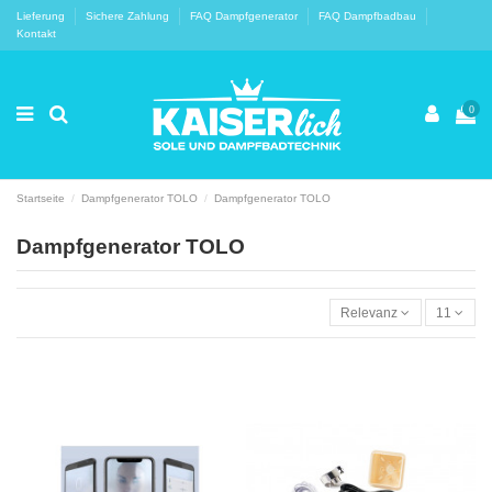
Lieferung
Sichere Zahlung
FAQ Dampfgenerator
FAQ Dampfbadbau
Kontakt
0
Startseite
Dampfgenerator TOLO
Dampfgenerator TOLO
Dampfgenerator TOLO
Relevanz
11