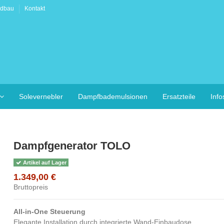
adbau
Kontakt
Solevernebler
Dampfbademulsionen
Ersatzteile
Inf
Dampfgenerator TOLO
Artikel auf Lager
1.349,00 €
Bruttopreis
All-in-One Steuerung
Elegante Installation durch integrierte Wand-Einbaudose.