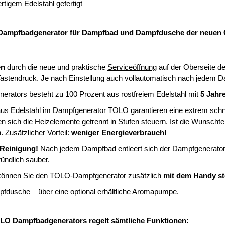
igem Edelstahl gefertigt
 Dampfbadgenerator für Dampfbad und Dampfdusche der neuen Ge
en
durch die neue und praktische
Serviceöffnung
auf der Oberseite des
astendruck. Je nach Einstellung auch vollautomatisch nach jedem 
ators besteht zu 100 Prozent aus rostfreiem Edelstahl mit
5 Jahr
aus Edelstahl im Dampfgenerator TOLO garantieren eine extrem schn
n sich die Heizelemente getrennt in Stufen steuern. Ist die Wunschtem
 Zusätzlicher Vorteil:
weniger Energieverbrauch!
Reinigung!
Nach jedem Dampfbad entleert sich der Dampfgenerator
ündlich sauber.
x können Sie den TOLO-Dampfgenerator zusätzlich
mit dem Handy s
dusche – über eine optional erhältliche Aromapumpe.
OLO Dampfbadgenerators regelt sämtliche Funktionen: