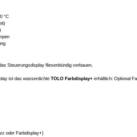
60 °C
it)
)
umpen
ung
 das Steuerungsdisplay fliesenbündig verbauen.
play ist das wasserdichte
TOLO Farbdisplay+
erhältlich:
Optional Fa
rz
oder
Farbdisplay+
)