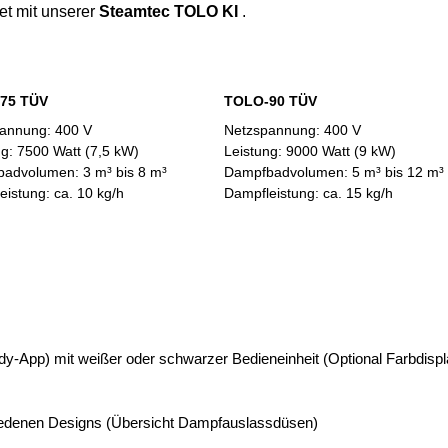
et mit unserer
Steamtec TOLO KI
.
75 TÜV
TOLO-90 TÜV
annung: 400 V
Netzspannung: 400 V
ng: 7500 Watt (7,5 kW)
Leistung: 9000 Watt (9 kW)
advolumen: 3 m³ bis 8 m³
Dampfbadvolumen: 5 m³ bis 12 m³
eistung: ca. 10 kg/h
Dampfleistung: ca. 15 kg/h
ndy-App) mit weißer oder schwarzer Bedieneinheit (
Optional Farbdisp
edenen Designs (
Übersicht Dampfauslassdüsen
)