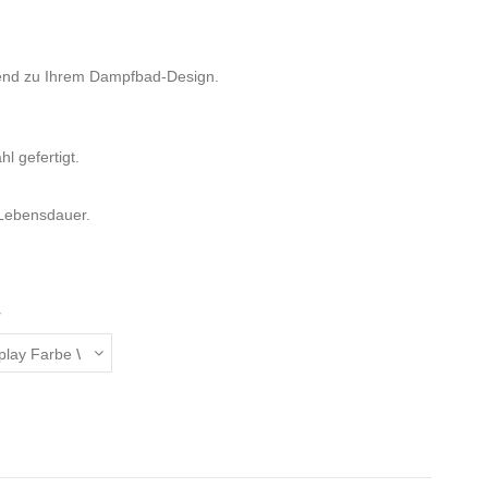
send zu Ihrem Dampfbad-Design.
l gefertigt.
 Lebensdauer.
y